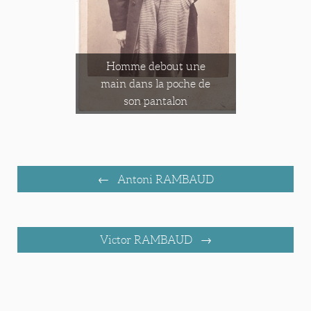
Homme debout une
main dans la poche de
son pantalon
Antoni RAMBAUD
Victor RAMBAUD