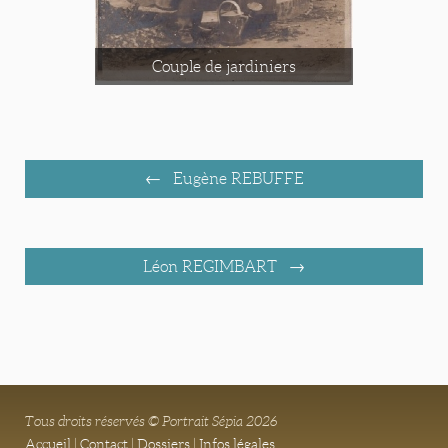
Couple de jardiniers
Eugène REBUFFE
Léon REGIMBART
Tous droits réservés © Portrait Sépia 2026
Accueil
|
Contact
|
Dossiers
|
Infos légales