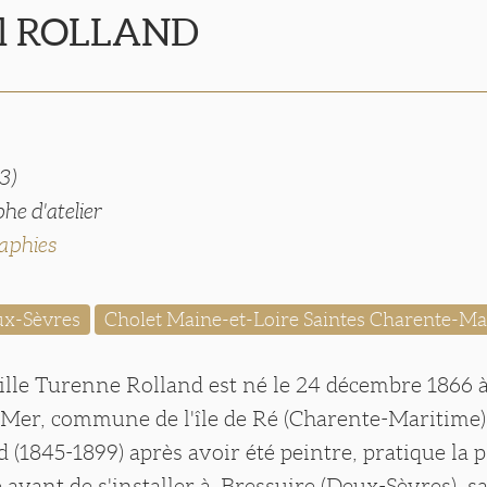
ël ROLLAND
3)
he d'atelier
aphies
ux-Sèvres
Cholet Maine-et-Loire Saintes Charente-M
lle Turenne Rolland est né le 24 décembre 1866 
Mer, commune de l'île de Ré (Charente-Maritime).
 (1845-1899) après avoir été peintre, pratique la
Ré avant de s'installer à Bressuire (Deux-Sèvres), 