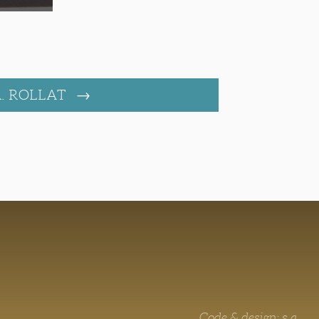
. ROLLAT
Code & design: s.a