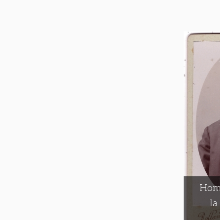
Hom
la