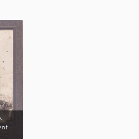
x
ant