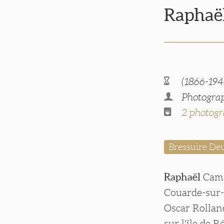
Rapha
(1866-194
Photograp
2 photogr
Bressuire De
Raphaël
Cami
Couarde-sur-
Oscar Rolland
sur l'île de 