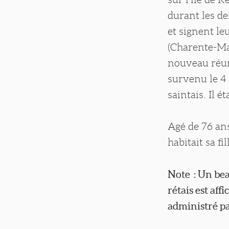
durant les de
et signent le
(Charente-Mar
nouveau réun
survenu le 4
saintais. Il é
Agé de 76 ans
habitait sa fil
Note : Un bea
rétais est af
administré pa