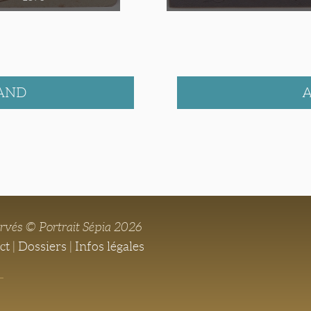
LAND
A
ervés © Portrait Sépia 2026
ct
|
Dossiers
|
Infos légales