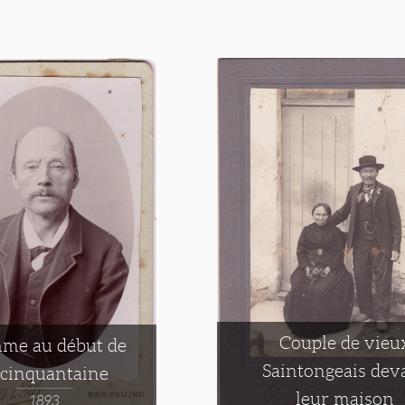
Couple de vieu
me au début de
Saintongeais dev
 cinquantaine
leur maison
1893