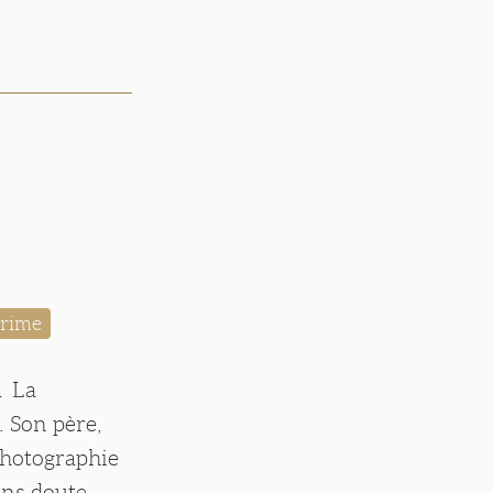
arime
à La
 Son père,
 photographie
sans doute