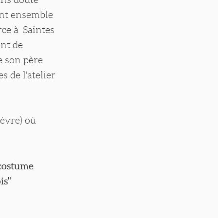
lent ensemble
rce à Saintes
ont de
e son père
 de l'atelier
ièvre) où
 costume
is"