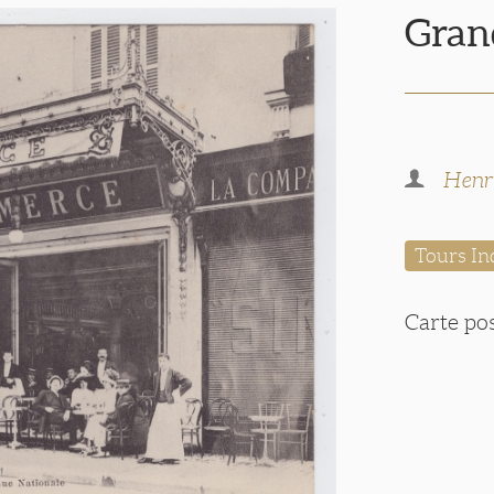
Gran
Hen
Tours In
Carte po