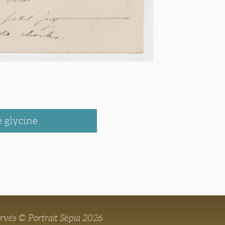
e glycine
ervés © Portrait Sépia 2026