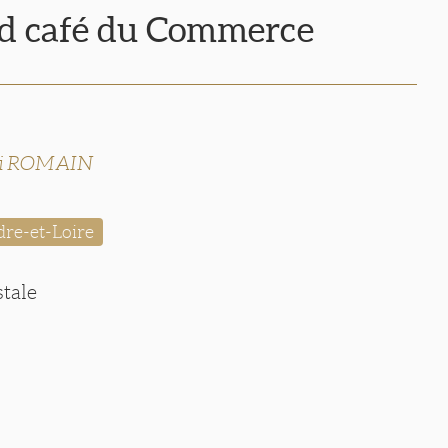
d café du Commerce
ri ROMAIN
dre-et-Loire
stale