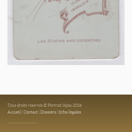
Tous droits réservés © Portrait Sépia 2026
Accueil
|
Contact
|
Dossiers
|
Infos légales