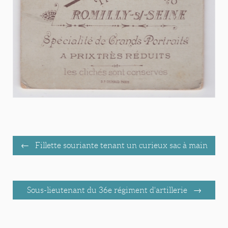
Fillette souriante tenant un curieux sac à main
Sous-lieutenant du 36e régiment d'artillerie