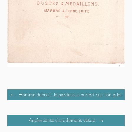
Homme debout, le pardessus ouvert sur son gilet
Adolescente chaudement vêtue