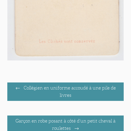
Collégien en uniforme accoudé à une pile de
livres
Garçon en robe posant à côté d'un petit cheval à
roulettes