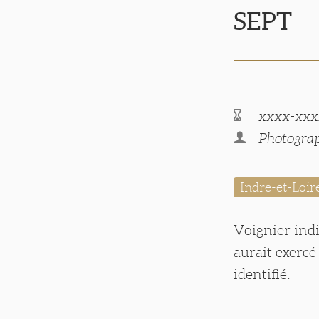
SEPT
xxxx-xxx
Photograp
Indre-et-Loir
Voignier ind
aurait exercé
identifié.