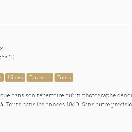
x
he (?)
e
Nimes
Tarascon
Tours
ique dans son répertoire qu'un photographe dén
 à Tours dans les années 1860. Sans autre précis