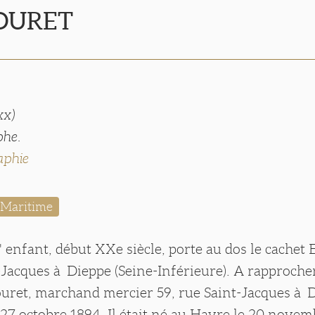
BOURET
xx)
phe.
aphie
-Maritime
' enfant, début XXe siècle, porte au dos le cachet 
-Jacques à Dieppe (Seine-Inférieure). A rapproche
uret, marchand mercier 59, rue Saint-Jacques à 
e 27 octobre 1894. Il était né au Havre le 20 novemb