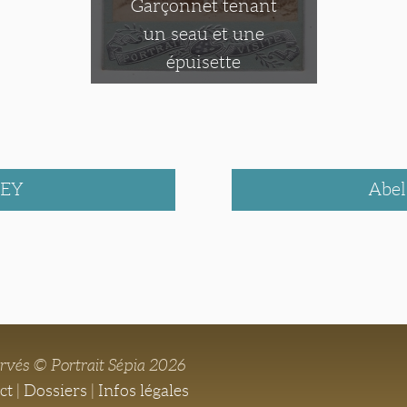
Garçonnet tenant
un seau et une
épuisette
BEY
Abe
ervés © Portrait Sépia 2026
ct
|
Dossiers
|
Infos légales