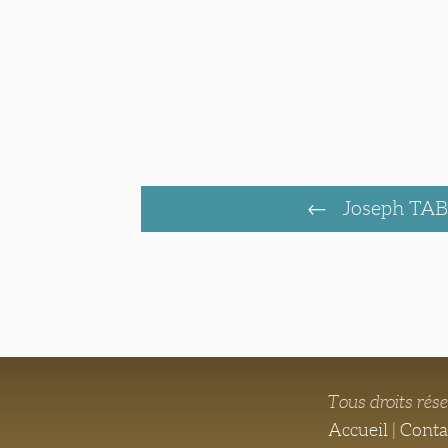
Joseph TA
Tous droits rés
Accueil
|
Conta