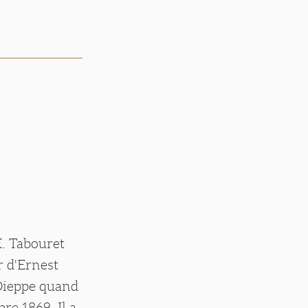
E. Tabouret
r d'Ernest
Dieppe quand
re 1869. Il a