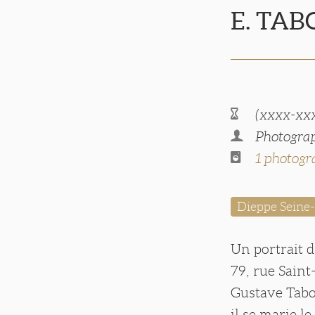
E. TA
(xxxx-xx
Photogra
1 photogr
Dieppe Seine
Un portrait d
79, rue Saint
Gustave Tabo
il se marie l