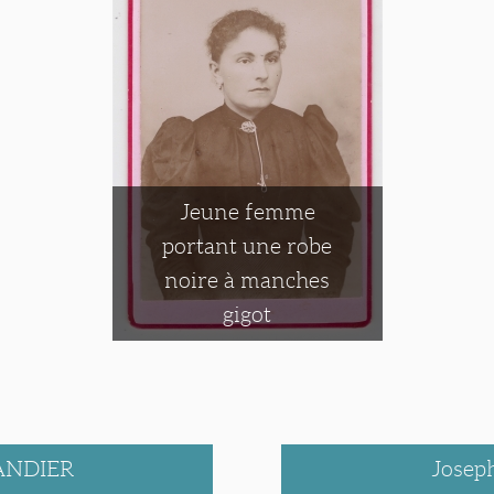
Jeune femme
portant une robe
noire à manches
gigot
ANDIER
Jose