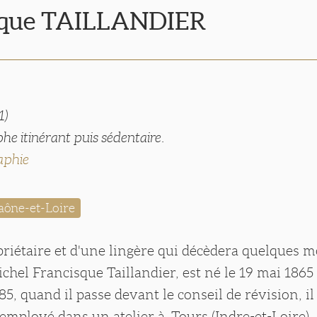
sque TAILLANDIER
1)
e itinérant puis sédentaire.
aphie
aône-et-Loire
priétaire et d'une lingère qui décèdera quelques m
chel Francisque Taillandier, est né le 19 mai 1865
85, quand il passe devant le conseil de révision, il
employé dans un atelier à Tours (Indre-et-Loire).