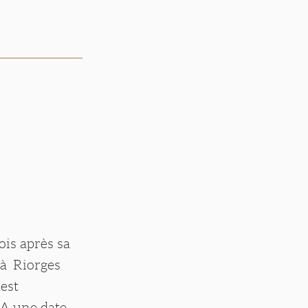
ois après sa
 à Riorges
 est
 A une date