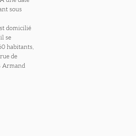
rant sous
st domicilié
il se
0 habitants,
 rue de
ils Armand