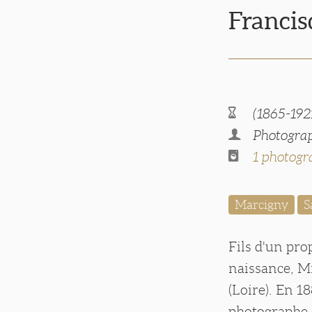
Franci
(1865-192
Photograph
1 photogr
Marcigny
S
Fils d'un pro
naissance, Mi
(Loire). En 18
photographe 