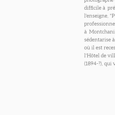
difficile à p
l'enseigne, "
professionnel
à Montchanin-
sédentarise 
où il est rec
l'Hôtel de vi
(1894-?), qui 