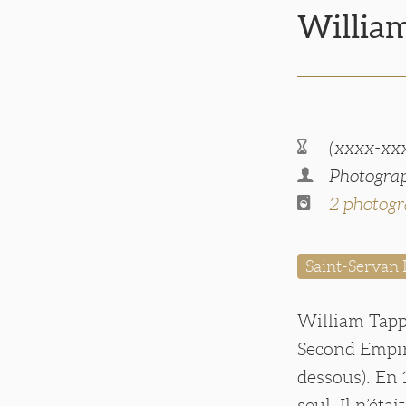
Willia
(xxxx-xx
Photograp
2 photogr
Saint-Servan I
William Tappe
Second Empire
dessous). En 1
seul. Il n’éta