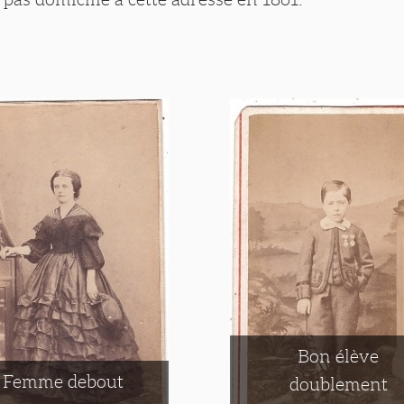
Bon élève
Femme debout
doublement