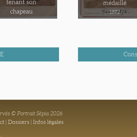
tenant son
médaillé
chapeau
1872
IE
Con
ervés © Portrait Sépia 2026
ct
|
Dossiers
|
Infos légales