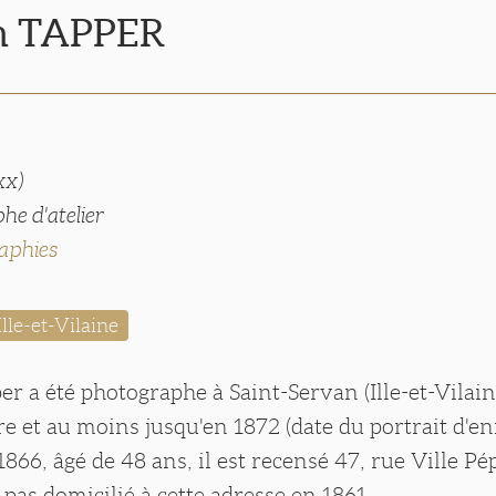
m TAPPER
xx)
he d'atelier
aphies
lle-et-Vilaine
r a été photographe à Saint-Servan (Ille-et-Vilain
 et au moins jusqu'en 1872 (date du portrait d'en
866, âgé de 48 ans, il est recensé 47, rue Ville Pép
it pas domicilié à cette adresse en 1861.