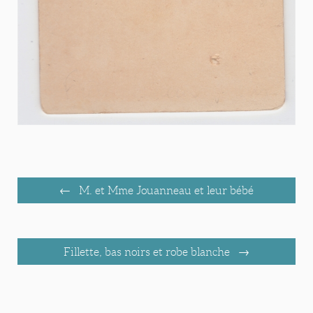
M. et Mme Jouanneau et leur bébé
Fillette, bas noirs et robe blanche