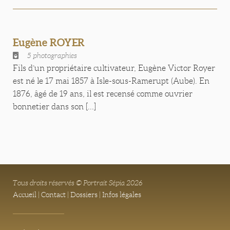
Eugène ROYER
5 photographies
Fils d’un propriétaire cultivateur, Eugène Victor Royer
est né le 17 mai 1857 à Isle-sous-Ramerupt (Aube). En
1876, âgé de 19 ans, il est recensé comme ouvrier
bonnetier dans son [...]
Tous droits réservés © Portrait Sépia 2026
Accueil
|
Contact
|
Dossiers
|
Infos légales