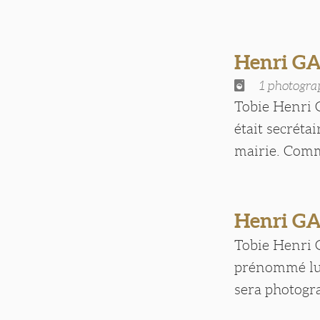
Henri G
1 photogra
Tobie Henri G
était secréta
mairie. Comm
Henri GAL
Tobie Henri G
prénommé lui 
sera photogra