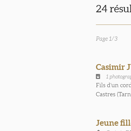
24 résu
Page 1/3
Casimir 
1 photogra
Fils d’un cor
Castres (Tarn)
Jeune fil