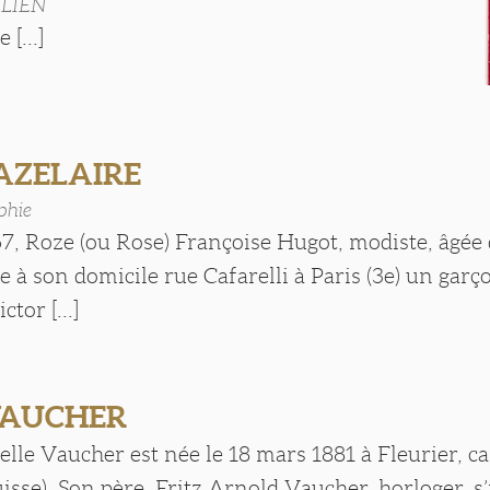
ULIEN
 [...]
HAZELAIRE
phie
7, Roze (ou Rose) Françoise Hugot, modiste, âgée 
à son domicile rue Cafarelli à Paris (3e) un garço
or [...]
VAUCHER
lle Vaucher est née le 18 mars 1881 à Fleurier, c
isse). Son père, Fritz Arnold Vaucher, horloger, s’