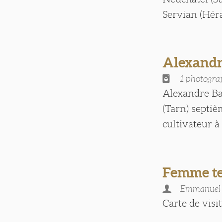
Servian (Hérau
Alexand
1 photogra
Alexandre Bar
(Tarn) septiè
cultivateur à 
Femme te
Emmanuel
Carte de visite