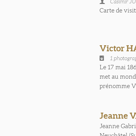
Casimir J
Carte de visite
Victor 
1 photogra
Le 17 mai 186
met au monde 
prénomme Vict
Jeanne 
Jeanne Gabrie
Neuchâtel (Su