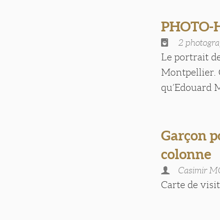
PHOTO-HA
2 photogra
Le portrait d
Montpellier.
qu’Edouard Mo
Garçon po
colonne
Casimir 
Carte de visite