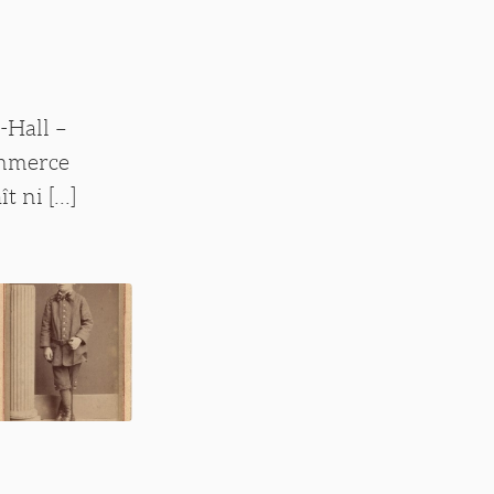
-Hall –
ommerce
ni [...]