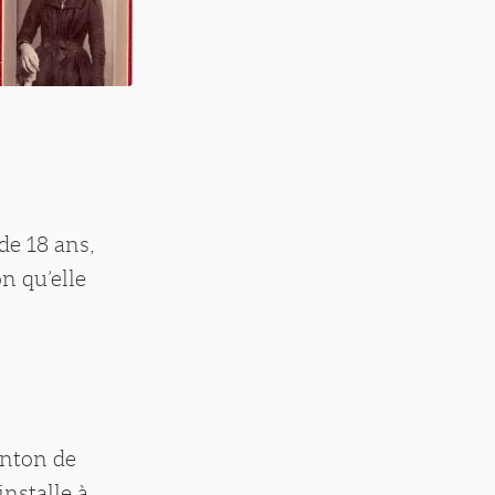
de 18 ans,
n qu’elle
anton de
installe à