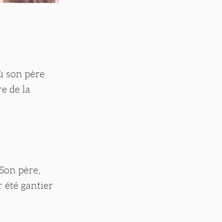
où son père
re de la
 Son père,
 été gantier