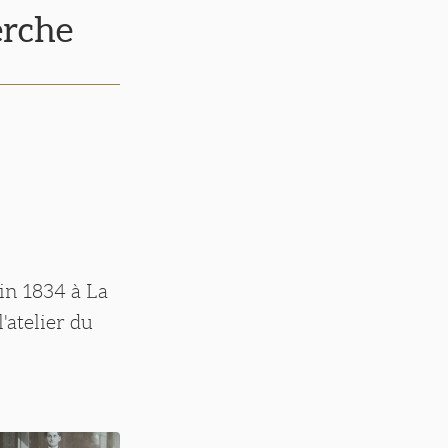
erche
uin 1834 à La
'atelier du