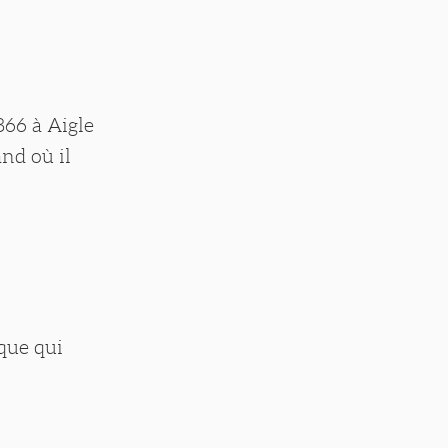
866 à Aigle
nd où il
ique qui