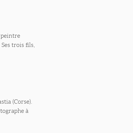
 peintre
es trois fils,
stia (Corse).
otographe à