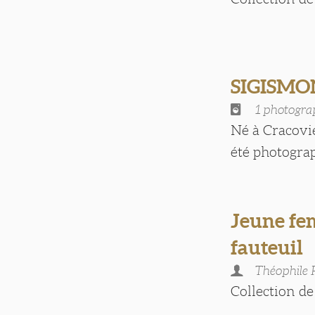
SIGISM
1 photogra
Né à Cracovi
été photograp
Jeune fem
fauteuil
Théophile
Collection de 