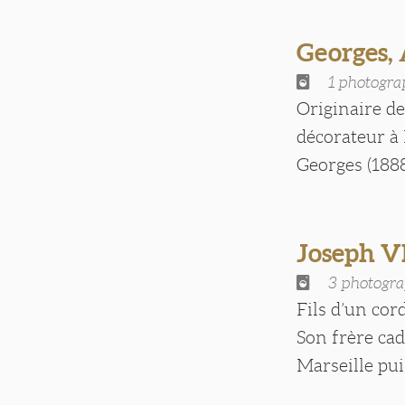
Georges,
1 photogra
Originaire de
décorateur à 
Georges (1888-
Joseph 
3 photogra
Fils d’un cor
Son frère cad
Marseille puis