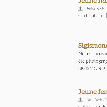
Jeune ho
Félix BER
Carte photo. [.
Sigism
Né à Cracovi
été photogra
SIGISMOND; [.
Jeune fe
SIGISMO
Collection de 