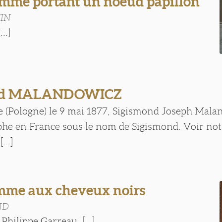
mme portant un noeud papillon
TIN
..]
ond MALANDOWICZ
e (Pologne) le 9 mai 1877, Sigismond Joseph Malan
phe en France sous le nom de Sigismond. Voir not
..]
mme aux cheveux noirs
ND
Philippe Garreau. [...]