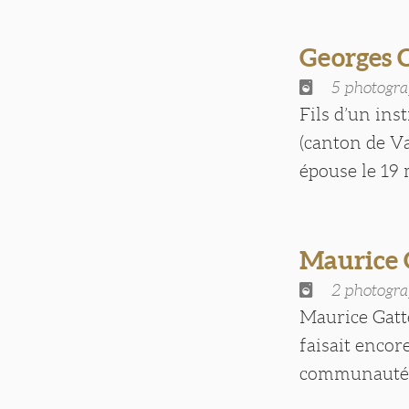
Georges
5 photogra
Fils d’un ins
(canton de Va
épouse le 19 
Maurice
2 photogra
Maurice Gatté
faisait encor
communauté ju