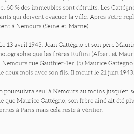
e, 60 % des immeubles sont détruits. Les Gattégno
ts qui doivent évacuer la ville. Après s’être repl
rtent à Nemours (Seine-et-Marne).
 13 avril 1943, Jean Gattégno et son père Mauri
hotographie que les frères Ruffini (Albert et Maur
 à Nemours rue Gauthier-1er. (5) Maurice Gattegno
ue deux mois avec son fils. Il meurt le 21 juin 1943
o poursuivra seul à Nemours au moins jusqu’en 
le que Maurice Gattégno, son frère aîné ait été p
rnes à Paris mais cela reste à vérifier.