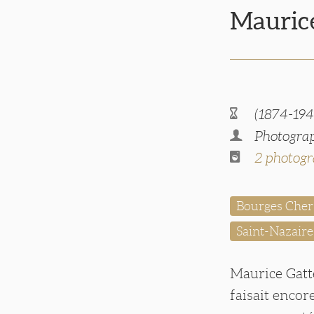
Mauri
(1874-194
Photograp
2 photogr
Bourges Cher
Saint-Nazaire
Maurice Gatté
faisait encor