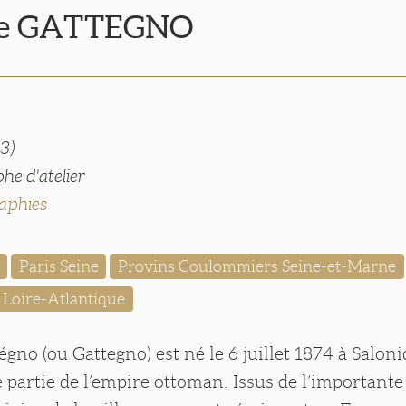
ce GATTEGNO
3)
he d'atelier
aphies
Paris Seine
Provins Coulommiers Seine-et-Marne
 Loire-Atlantique
gno (ou Gattegno) est né le 6 juillet 1874 à Salon
e partie de l’empire ottoman. Issus de l’importante