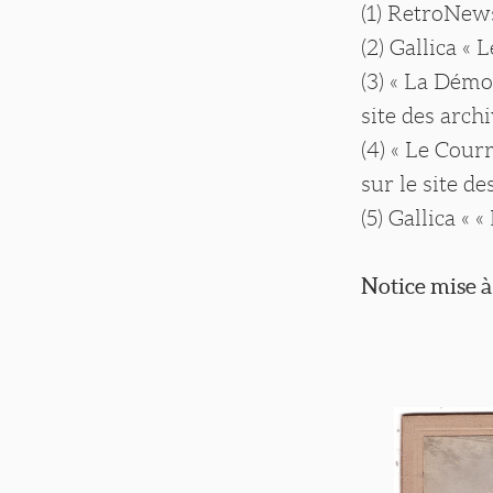
(1) RetroNews
(2) Gallica « 
(3) « La Démo
site des arch
(4) « Le Cour
sur le site d
(5) Gallica «
Notice mise à