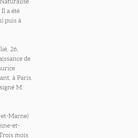
 Naturalisé
Il a été
) puis à
ié, 26,
naissance de
aurice
nt, à Paris,
 signé M.
-et-Marne)
eine-et-
 Trois mois