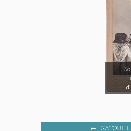
So
d
GATOUILL