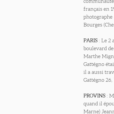
communauté ju
français en 1
photographe 
Bourges (Cher
PARIS
: Le 2 
boulevard des
Marthe Migno
Gattégno éta
il a aussi tr
Gattégno 26, 
PROVINS
: M
quand il épou
Marne) Jeanne