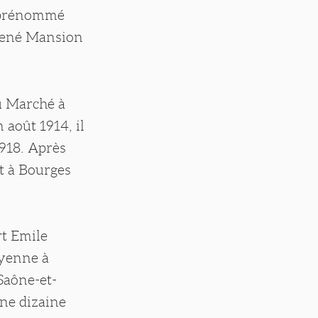
n prénommé
 René Mansion
du Marché à
 août 1914, il
1918. Après
t à Bourges
rt Emile
oyenne à
Saône-et-
une dizaine