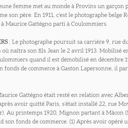
a jeune femme met au monde à Provins un garço
e son père. En 1911, c’est le photographe belge
é à Maurice Gattégno parti à Coulommiers.
ERS
: Le photographe poursuit sa carrière 9, rue 
ù naîtra son fils Jean le 2 avril 1913. Mobilisé en
Coulommiers quand il est démobilisé en décembre 
on fonds de commerce à Gaston Lapersonne, il par
aurice Gattégno était resté en relation avec Albe
près avoir quitté Paris, s’était installé 22, rue M
r). Au printemps 1920, Mignon partant à Mâcon (
nd son fonds de commerce. (1) Après avoir opéré 