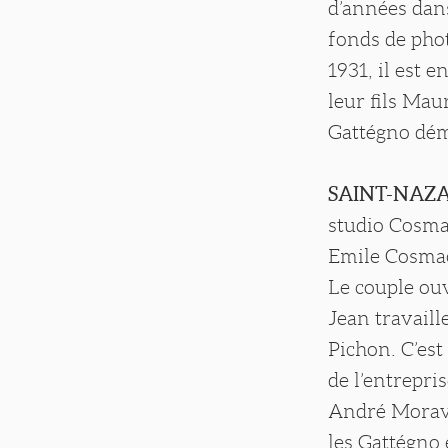
d’années dans
fonds de phot
1931, il est 
leur fils Mau
Gattégno dém
SAINT-NAZA
studio Cosmao
Emile Cosmao
Le couple ouv
Jean travaill
Pichon. C’est
de l’entrepri
André Morave
les Gattégno 