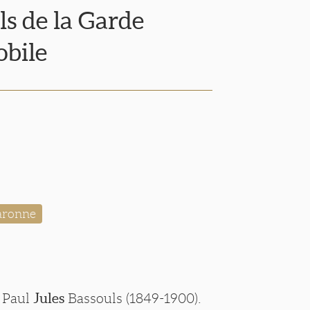
ls de la Garde
obile
aronne
e Paul
Jules
Bassouls (1849-1900).