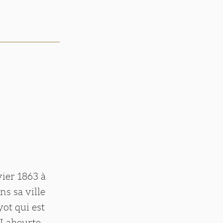
vier 1863 à
ns sa ville
yot qui est
 Laheurte,