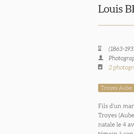
Louis
(1863-193
Photograp
2 photogr
Troyes Aube
Fils d’un man
Troyes (Aube)
natale le 4 a
témoin à son