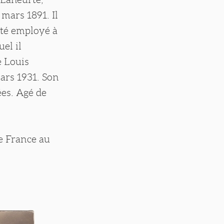
mars 1891. Il
été employé à
el il
e Louis
mars 1931. Son
ées. Agé de
e France au