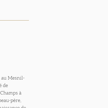
3 au Mesnil-
é de
s-Champs à
 beau-père,
naissance de