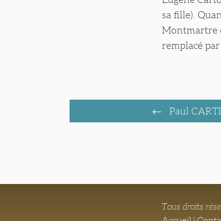
sa fille). Qua
Montmartre e
remplacé par
Paul CART
Tous droits rés
Accueil
|
Conta