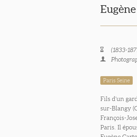
Eugèn
(1833-187
Photograp
Paris Seine
Fils d’un gar
sur-Blangy (C
François-Jos
Paris. Il épo
Eugène Carto