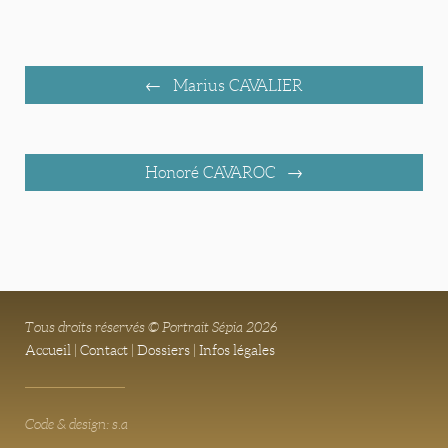
Marius CAVALIER
Honoré CAVAROC
Tous droits réservés © Portrait Sépia 2026
Accueil
|
Contact
|
Dossiers
|
Infos légales
Code & design: s.a