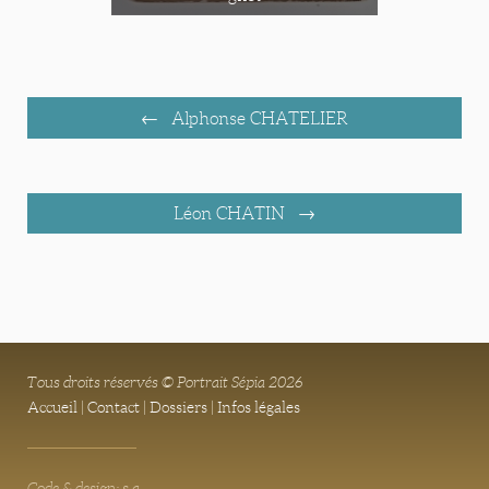
Alphonse CHATELIER
Léon CHATIN
Tous droits réservés © Portrait Sépia 2026
Accueil
|
Contact
|
Dossiers
|
Infos légales
Code & design: s.a