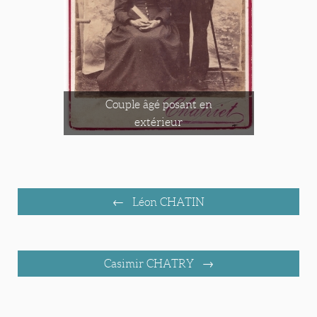
Couple âgé posant en
extérieur
Léon CHATIN
Casimir CHATRY