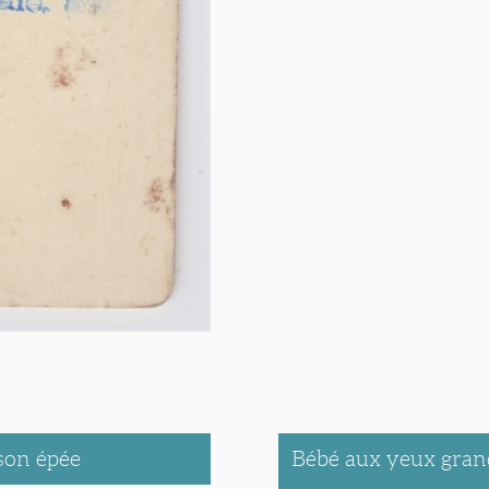
son épée
Bébé aux yeux grand