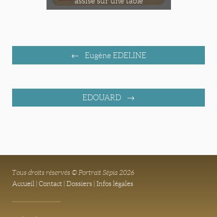
assise sur une table
Eugène EDELINE
EDOUARD
Tous droits réservés © Portrait Sépia 2026
Accueil
|
Contact
|
Dossiers
|
Infos légales