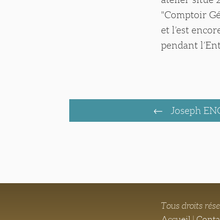
"Comptoir Gén
et l’est enco
pendant l’En
Joseph EN
Tous droits rés
Accueil
|
Conta