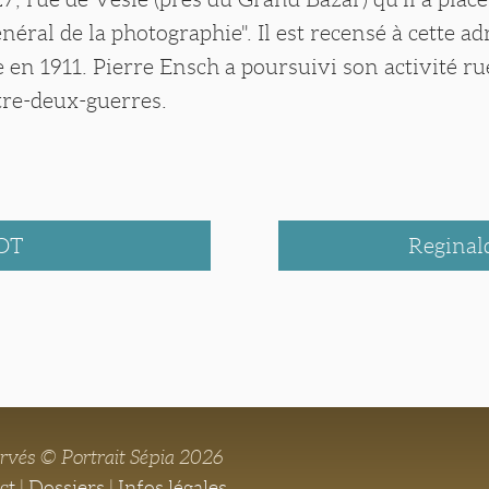
éral de la photographie". Il est recensé à cette a
re en 1911. Pierre Ensch a poursuivi son activité r
tre-deux-guerres.
OT
Regina
ervés © Portrait Sépia 2026
ct
|
Dossiers
|
Infos légales