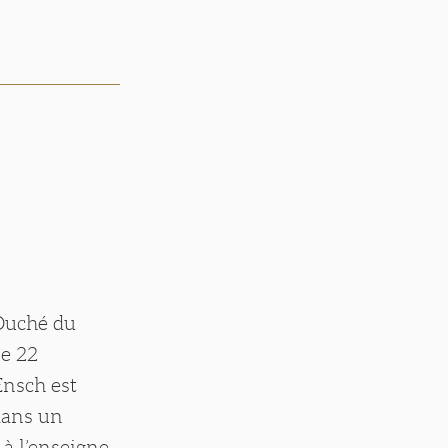
 Duché du
le 22
Ensch est
 dans un
 à l’enseigne