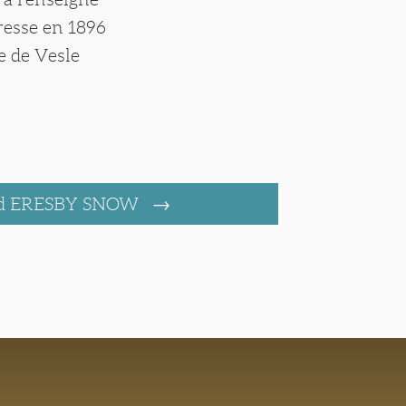
dresse en 1896
ue de Vesle
ld ERESBY SNOW