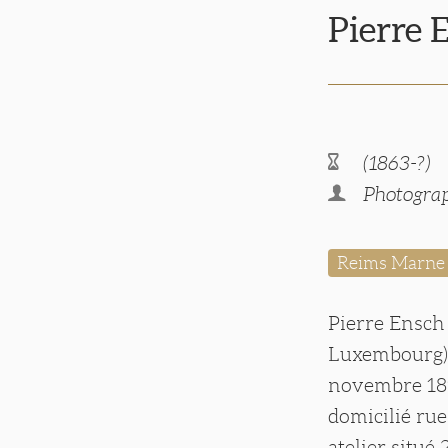
Pierre
(1863-?)
Photograp
Reims Marne
Pierre Ensch
Luxembourg). 
novembre 189
domicilié rue
atelier situé