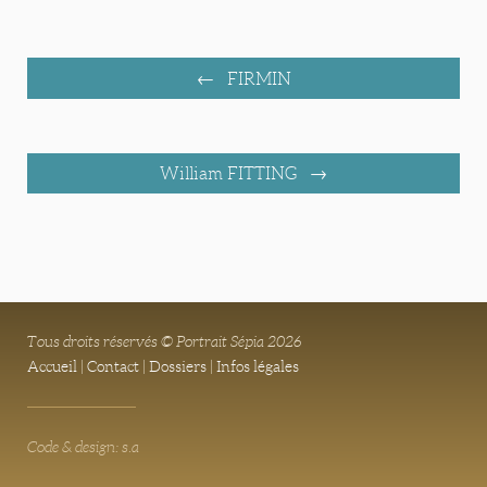
FIRMIN
William FITTING
Tous droits réservés © Portrait Sépia 2026
Accueil
|
Contact
|
Dossiers
|
Infos légales
Code & design: s.a