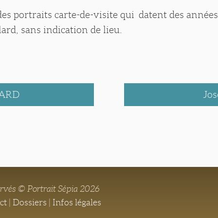
es portraits carte-de-visite qui datent des année
lard, sans indication de lieu.
LARD
Jo
ervés © Portrait Sépia 2026
ct
|
Dossiers
|
Infos légales