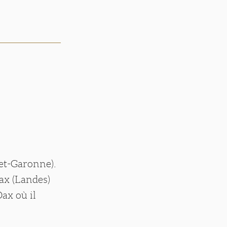
et-Garonne).
ax (Landes)
Dax où il