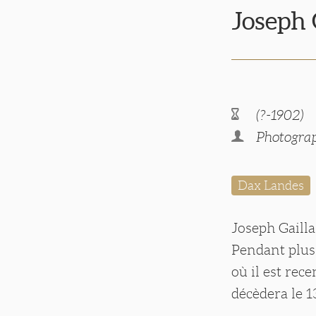
Joseph
(?-1902)
Photograp
Dax Landes
Joseph Gaill
Pendant plus 
où il est rece
décèdera le 13