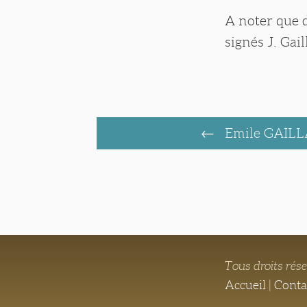
A noter que d
signés J. Gail
Emile GAIL
Tous droits rés
Accueil
|
Conta