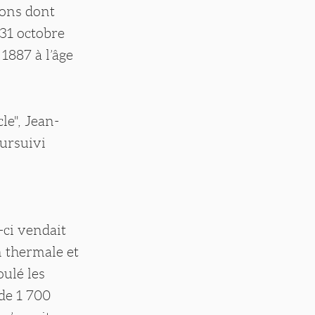
çons dont
 31 octobre
1887 à l’âge
le", Jean-
ursuivi
-ci vendait
n thermale et
oulé les
de 1 700