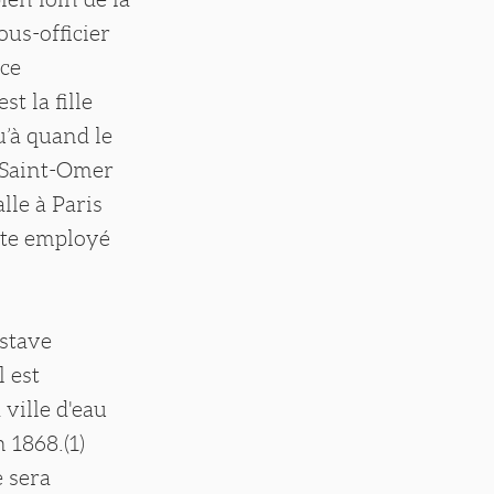
us-officier
nce
t la fille
u’à quand le
e Saint-Omer
lle à Paris
ute employé
stave
 est
ville d'eau
 1868.(1)
 sera