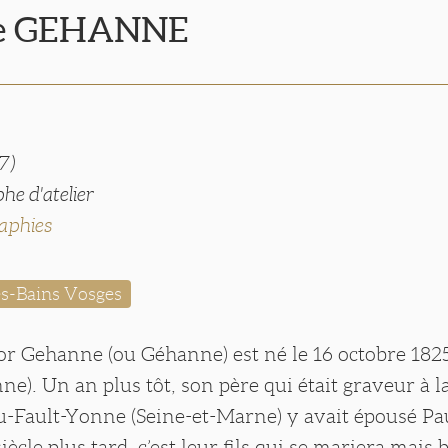
ve GEHANNE
7)
he d'atelier
aphies
es-Bains Vosges
or Gehanne (ou Géhanne) est né le 16 octobre 182
e). Un an plus tôt, son père qui était graveur à l
-Fault-Yonne (Seine-et-Marne) y avait épousé Pa
ècle plus tard, c’est leur fils qui se mariera mais b