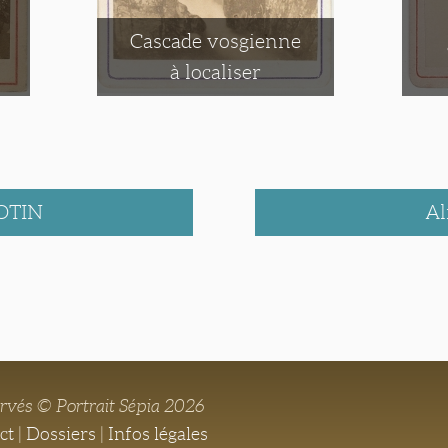
Cascade vosgienne
à localiser
OTIN
Al
ervés © Portrait Sépia 2026
ct
|
Dossiers
|
Infos légales