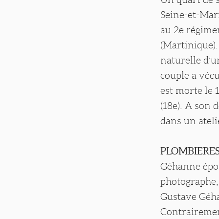
Seine-et-Mar
au 2e régimen
(Martinique).
naturelle d’u
couple a vécu
est morte le 
(18e). A son
dans un atelie
PLOMBIERES
Géhanne épous
photographe, 
Gustave Géha
Contrairemen