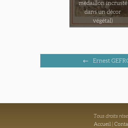
médaillon incrusté
dans un décor
végétal)
Ernest GEFR
Tous droits rés
Accueil
|
Conta