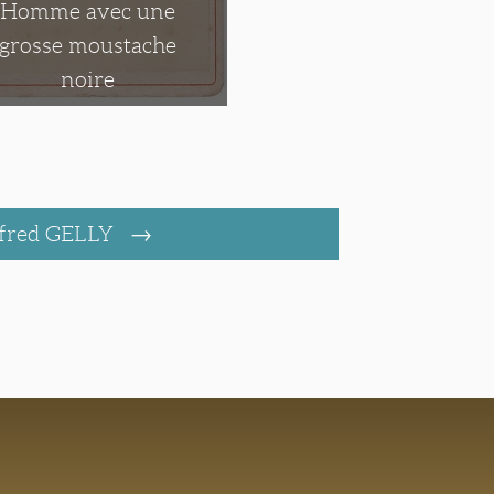
Homme avec une
grosse moustache
noire
fred GELLY