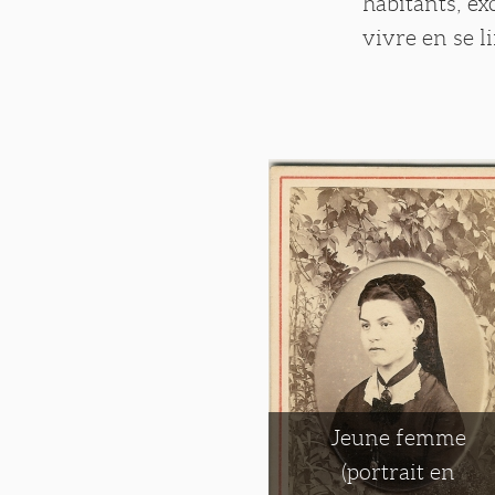
habitants, ex
vivre en se l
Jeune femme
(portrait en