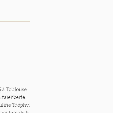
5 à Toulouse
a faïencerie
uline Trophy.
ien loin de la