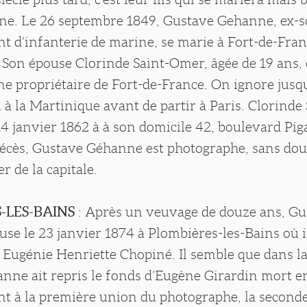
ne. Le 26 septembre 1849, Gustave Gehanne, ex-so
t d’infanterie de marine, se marie à Fort-de-Fra
 Son épouse Clorinde Saint-Omer, âgée de 19 ans, es
ne propriétaire de Fort-de-France. On ignore jusq
 à la Martinique avant de partir à Paris. Clorind
14 janvier 1862 à à son domicile 42, boulevard Piga
 décès, Gustave Géhanne est photographe, sans do
r de la capitale.
-LES-BAINS
: Après un veuvage de douze ans, Gu
e le 23 janvier 1874 à Plombières-les-Bains où il
Eugénie Henriette Chopiné. Il semble que dans la 
nne ait repris le fonds d’Eugène Girardin mort en
t à la première union du photographe, la seconde