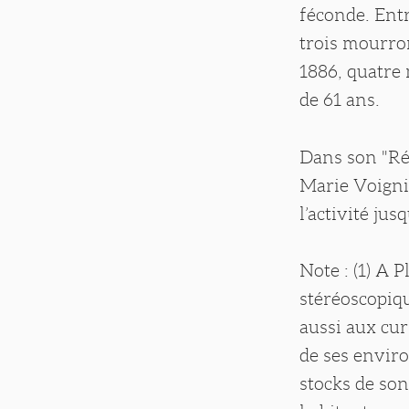
féconde. Ent
trois mourron
1886, quatre 
de 61 ans.
Dans son "Rép
Marie Voigni
l’activité ju
Note : (1) A 
stéréoscopiqu
aussi aux cur
de ses enviro
stocks de so