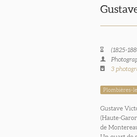
Gusta
(1825-188
Photograp
3 photogr
Plombières-l
Gustave Vict
(Haute-Garonn
de Montereau
Un quart de si