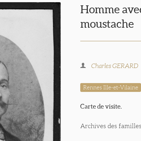
Homme avec
moustache
Charles GERARD
Rennes Ille-et-Vilaine
Carte de visite.
Archives des famille