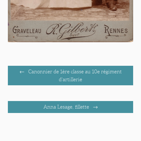
Canonnier de 1ère classe au 10e régiment
d'artillerie
Anna Lesage, fillette