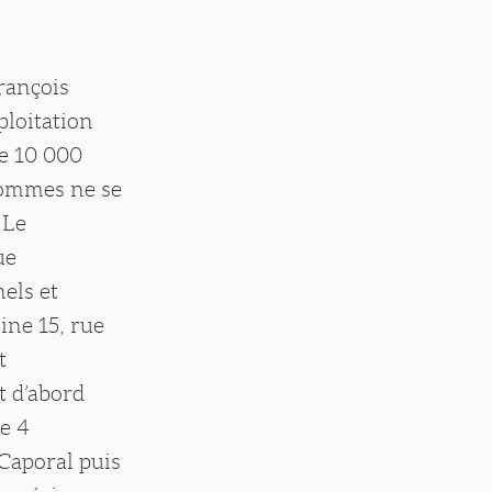
rançois
ploitation
de 10 000
 hommes ne se
 Le
ue
els et
ine 15, rue
t
t d’abord
le 4
 Caporal puis