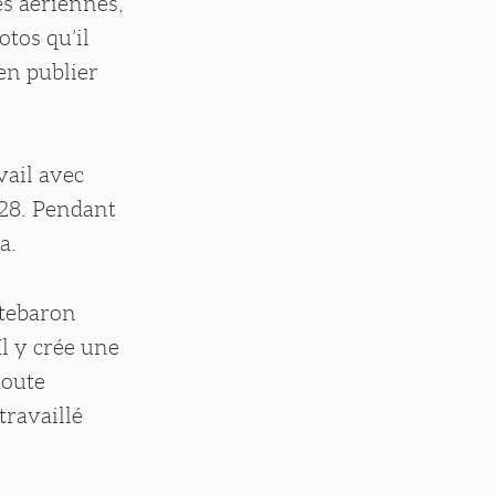
es aériennes,
tos qu’il
en publier
vail avec
928. Pendant
a.
ttebaron
l y crée une
doute
travaillé