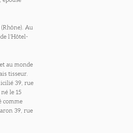
s (Rhône). Au
de l’Hôtel-
met au monde
is tisseur.
cilié 39, rue
 né le 15
nsé comme
baron 39, rue