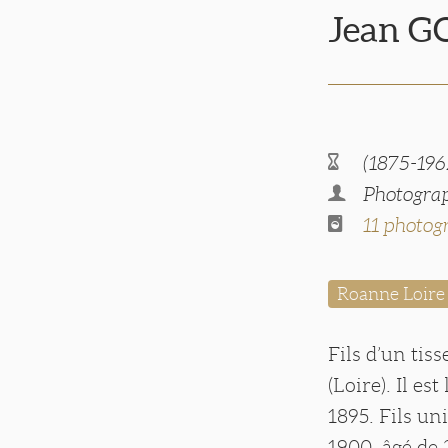
Jean 
(1875-196
Photograp
11 photog
Roanne Loire
Fils d’un tis
(Loire). Il es
1895. Fils un
1900, âgé de