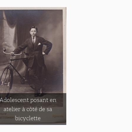
Adolescent posant en
atelier à côté de sa
bicyclette