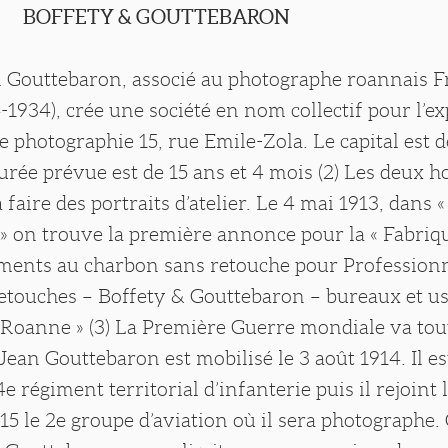
Y & GOUTTEBARON
n Gouttebaron, associé au photographe roannais F
-1934), crée une société en nom collectif pour l’ex
de photographie 15, rue Emile-Zola. Le capital est 
durée prévue est de 15 ans et 4 mois (2) Les deux
 faire des portraits d’atelier. Le 4 mai 1913, dans «
» on trouve la première annonce pour la « Fabriq
ments au charbon sans retouche pour Professionn
etouches – Boffety & Gouttebaron – bureaux et us
 Roanne » (3) La Première Guerre mondiale va tou
Jean Gouttebaron est mobilisé le 3 août 1914. Il es
e régiment territorial d’infanterie puis il rejoint 
5 le 2e groupe d’aviation où il sera photographe.