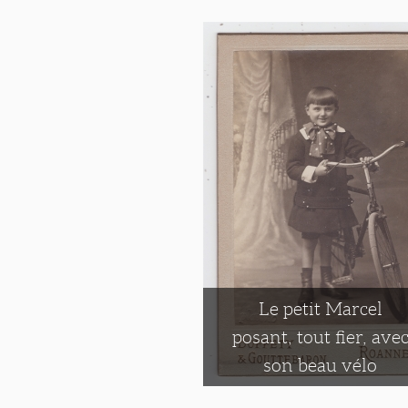
Le petit Marcel
posant, tout fier, ave
son beau vélo