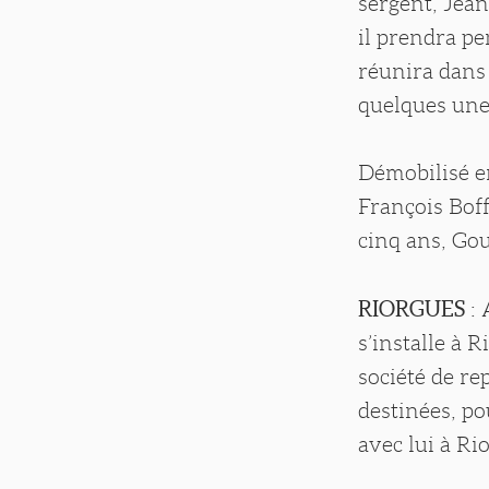
sergent, Jean
il prendra pe
réunira dans
quelques une 
Démobilisé e
François Boff
cinq ans, Gou
RIORGUES
: 
s’installe à 
société de re
destinées, pou
avec lui à Ri