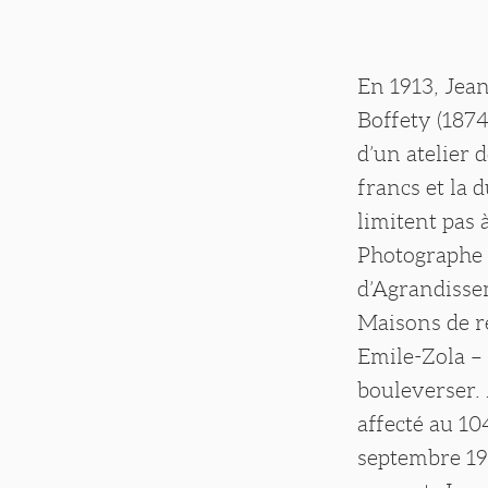
BOFFET
En 1913, Jea
Boffety (1874
d’un atelier 
francs et la 
limitent pas à
Photographe 
d’Agrandisse
Maisons de r
Emile-Zola –
bouleverser. 
affecté au 104
septembre 191