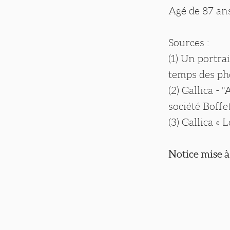
Agé de 87 ans
Sources :
(1) Un portra
temps des ph
(2) Gallica -
société Boffe
(3) Gallica «
Notice mise à