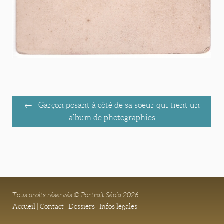
Garçon posant à côté de sa soeur qui tient un
album de photographies
Tous droits réservés © Portrait Sépia 2026
Accueil
|
Contact
|
Dossiers
|
Infos légales