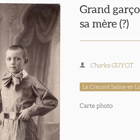
Grand garço
sa mère (?)
Charles GUYOT
Le Creusot Saône-et-Lo
Carte photo