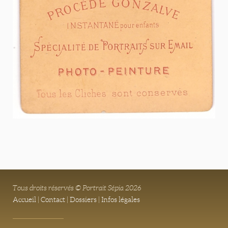
Tous droits réservés © Portrait Sépia 2026
Accueil
|
Contact
|
Dossiers
|
Infos légales