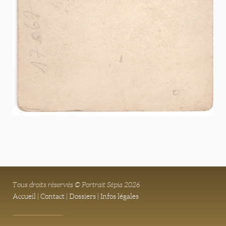
Tous droits réservés © Portrait Sépia 2026
Accueil
|
Contact
|
Dossiers
|
Infos légales