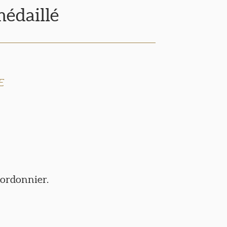
édaillé
E
Cordonnier.