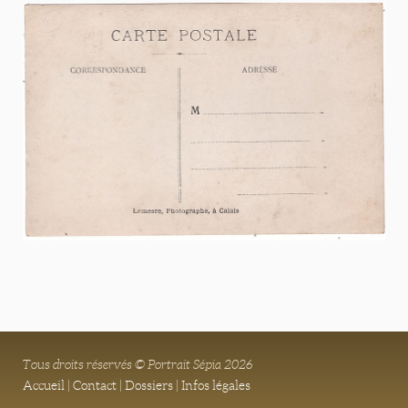
Tous droits réservés © Portrait Sépia 2026
Accueil
|
Contact
|
Dossiers
|
Infos légales