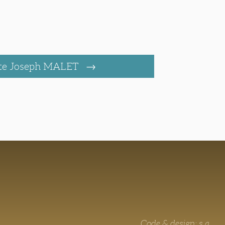
te Joseph MALET
Code & design: s.a