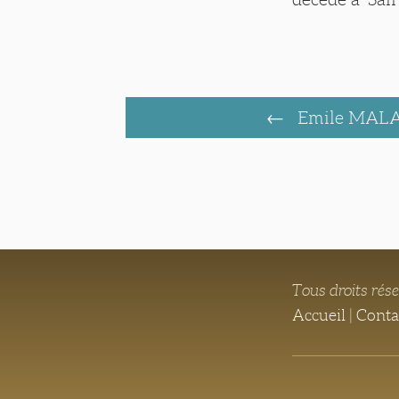
Emile MALA
Tous droits rés
Accueil
|
Conta