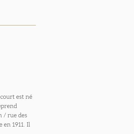
court est né
reprend
n / rue des
 en 1911. Il