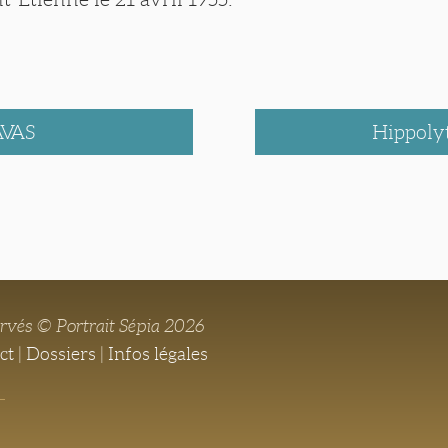
VAS
Hippoly
ervés © Portrait Sépia 2026
ct
|
Dossiers
|
Infos légales