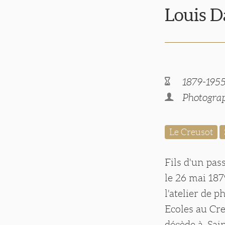
Louis 
1879-195
Photograp
Le Creusot
Fils d'un pas
le 26 mai 187
l'atelier de 
Ecoles au Cre
décède à Sain