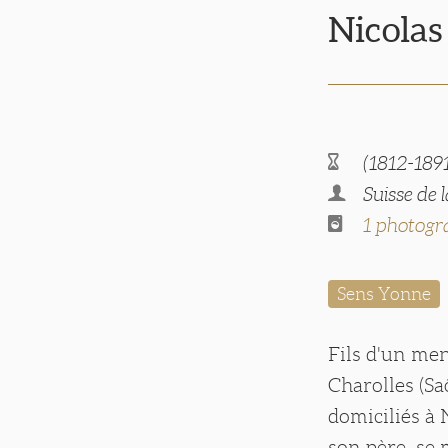
Nicola
(1812-189
Suisse de 
1 photogr
Sens Yonne
Fils d'un me
Charolles (Sa
domiciliés à
son père, se