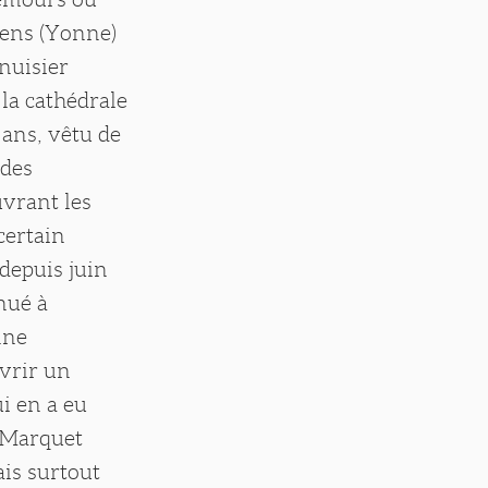
Sens (Yonne)
enuisier
 la cathédrale
ans, vêtu de
 des
uvrant les
certain
 depuis juin
nué à
nne
uvrir un
i en a eu
e Marquet
ais surtout