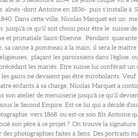
s aînés -dont Antoine en 1836- puis s'installe à 
 1840. Dans cette ville, Nicolas Marquet est un m
s jusqu'à ce qu'il soit choisi pour être le suisse de
ne et primatiale Saint-Etienne. Pendant quarante 
 sa canne à pommeau à la main, il sera le maître
ligieuses, plaçant les paroissiens dans l'église, o
précédant les mariés. Etre suisse lui conférait un 
 les gains ne devaient pas être mirobolants. Veuf
atre enfants à sa charge, Nicolas Marquet a conti
ns son atelier de menuiserie jusqu'à ce qu'il devie
ous le Second Empire. Est-ce lui qui a décidé d'o
otographie vers 1868 ou est-ce son fils Antoine qu
ssocié son père à ce projet ? On trouve la signatur
ur des photographies faites à Sens. Des portraits m