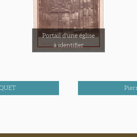
Portail d'une église
à identifier
RQUET
Pie