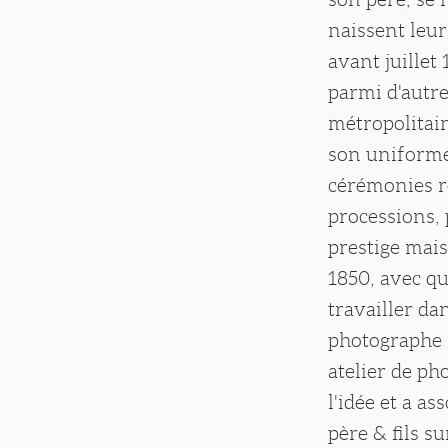
naissent leur
avant juillet
parmi d'autre
métropolitai
son uniforme,
cérémonies re
processions, 
prestige mais
1850, avec qu
travailler da
photographe s
atelier de ph
l'idée et a a
père & fils s