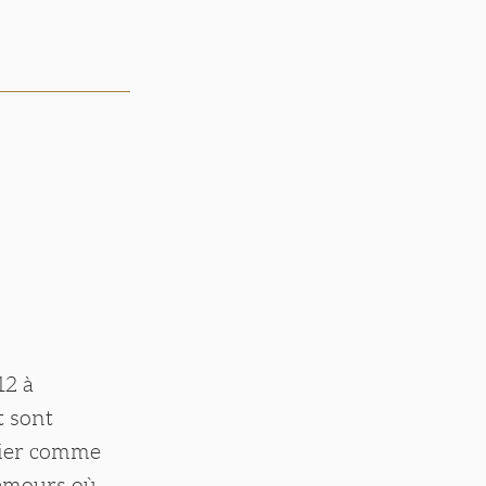
12 à
t sont
sier comme
Nemours où