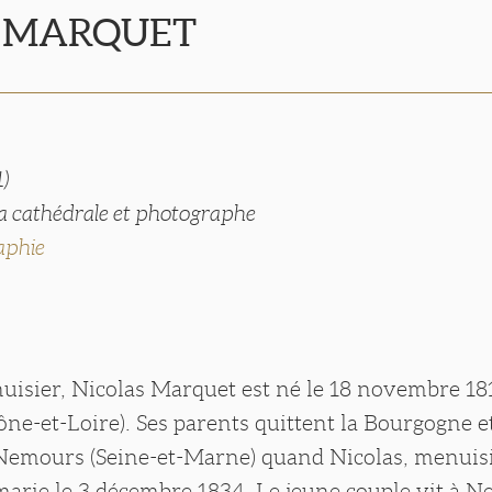
s MARQUET
1)
la cathédrale et photographe
aphie
nuisier, Nicolas Marquet est né le 18 novembre 18
ône-et-Loire). Ses parents quittent la Bourgogne e
 Nemours (Seine-et-Marne) quand Nicolas, menui
 marie le 3 décembre 1834. Le jeune couple vit à 