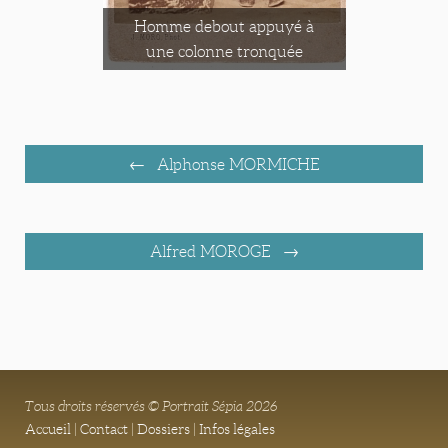
Homme debout appuyé à
une colonne tronquée
Alphonse MORMICHE
Alfred MOROGE
Tous droits réservés © Portrait Sépia 2026
Accueil
|
Contact
|
Dossiers
|
Infos légales