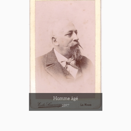
Homme âgé
1897