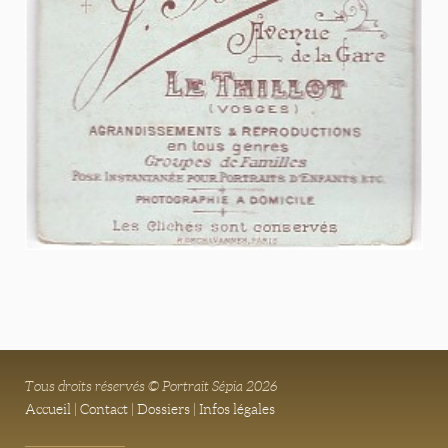
Tous droits réservés © Portrait Sépia 2026
Accueil
|
Contact
|
Dossiers
|
Infos légales