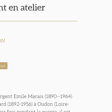
t en atelier
ON
que
ergent Emile Marais (1890--1964)
ard (1892-1956) à Oudon (Loire-
ois fois pendant la guerre, il est