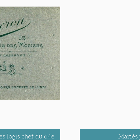
s logis chef du 64e
Mariés 