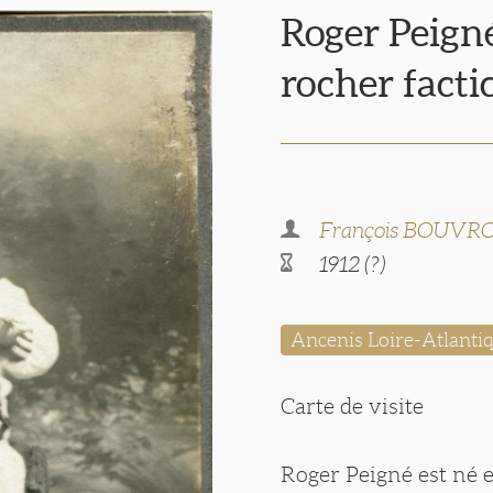
Roger Peign
rocher facti
François BOUVR
1912 (?)
Ancenis Loire-Atlanti
Carte de visite
Roger Peigné est né 