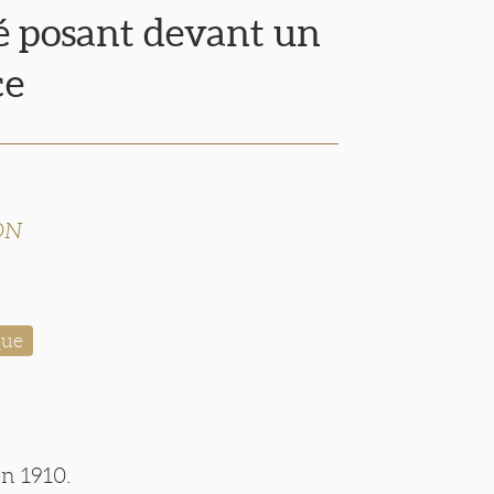
é posant devant un
ce
ON
que
en 1910.