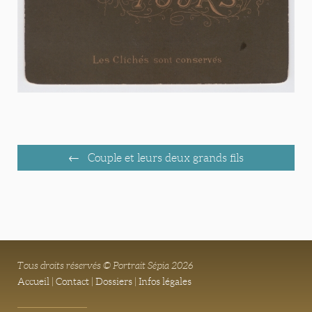
Couple et leurs deux grands fils
Tous droits réservés © Portrait Sépia 2026
Accueil
|
Contact
|
Dossiers
|
Infos légales