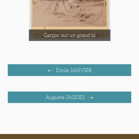
Garçon sur un grand bi
Emile JANVIER
Auguste JAQUES