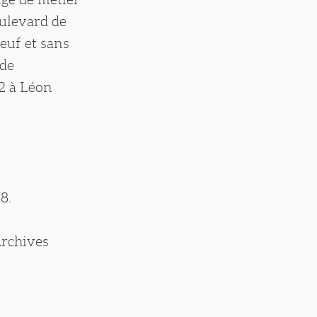
oulevard de
Veuf et sans
 de
92 à Léon
8.
Archives