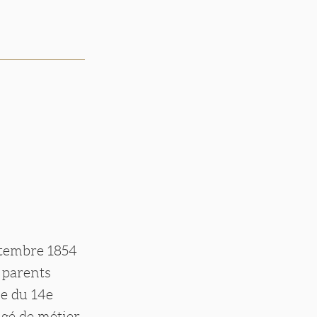
ptembre 1854
 parents
ie du 14e
gé de métier