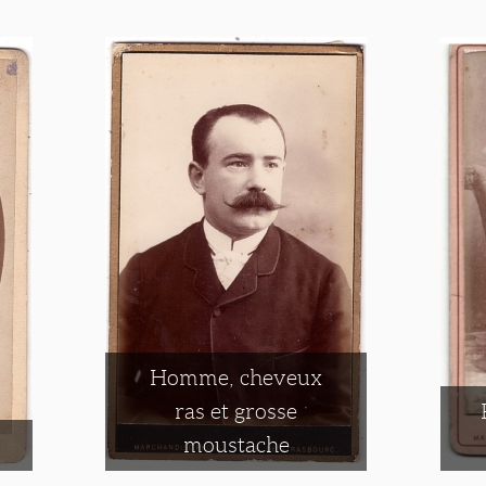
Homme, cheveux
ras et grosse
moustache