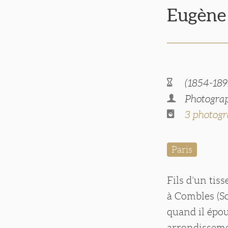
Eugèn
(1854-189
Photograp
3 photogr
Paris
Fils d’un ti
à Combles (S
quand il épou
arrondisseme