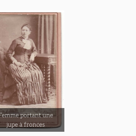
Femme portant une
jupe à fronces