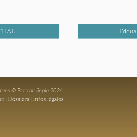
RCHAL
Edou
ervés © Portrait Sépia 2026
ct
|
Dossiers
|
Infos légales