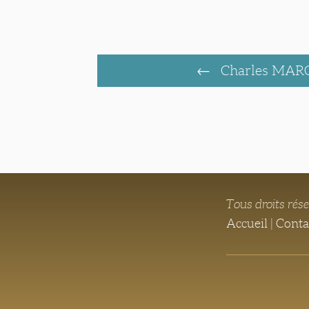
Charles MA
Tous droits rés
Accueil
|
Conta