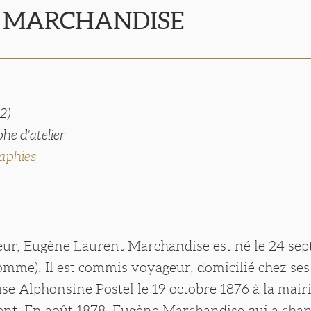
e MARCHANDISE
2)
he d'atelier
aphies
sseur, Eugène Laurent Marchandise est né le 24 se
omme). Il est commis voyageur, domicilié chez ses
se Alphonsine Postel le 19 octobre 1876 à la mair
nt. En août 1878, Eugène Marchandise qui a chan