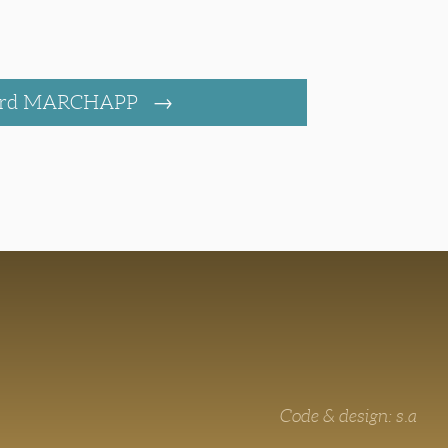
ard MARCHAPP
Code & design: s.a