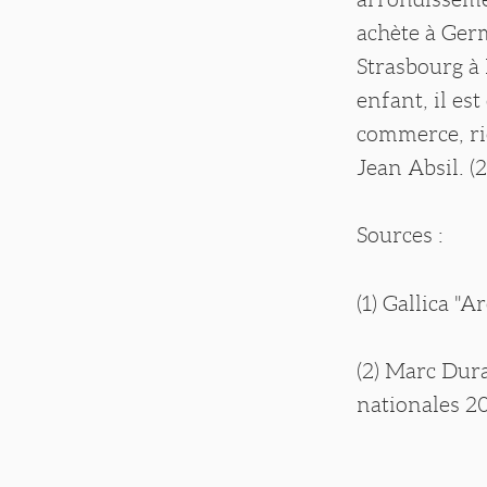
achète à Germ
Strasbourg à 
enfant, il est
commerce, ric
Jean Absil. (2
Sources :
(1) Gallica "
(2) Marc Dur
nationales 20