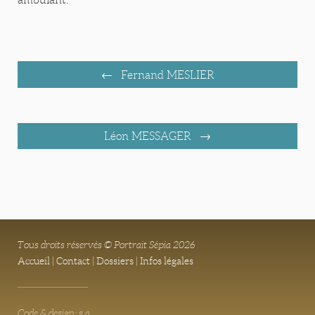
Fernand MESLIER
Léon MESSAGER
Tous droits réservés © Portrait Sépia 2026
Accueil
|
Contact
|
Dossiers
|
Infos légales
Code & design: s.a