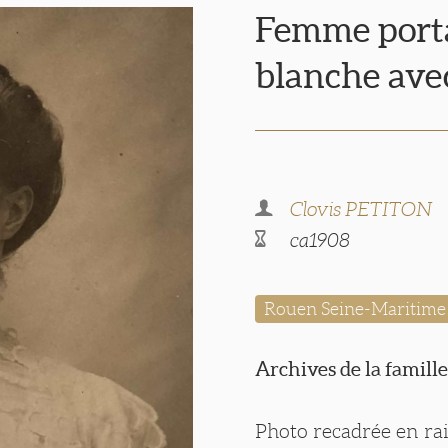
Femme port
blanche ave
Clovis PETITON
ca1908
Rouen Seine-Maritime
Archives de la famille
Photo recadrée en ra